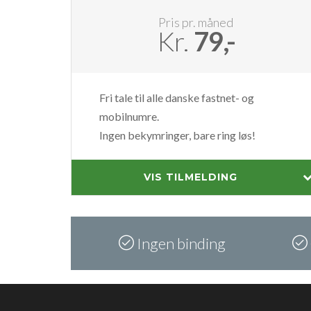
Pris pr. måned
Kr.
79,-
Fri tale til alle danske fastnet- og
mobilnumre.
Ingen bekymringer, bare ring løs!
VIS TILMELDING
Ingen binding